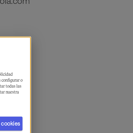
ola.com
blicidad
s configurar o
ar todas las
tar nuestra
 cookies