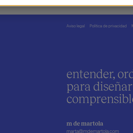
Aviso legal
Política de privacidad
entender, or
para diseñar
comprensibles
m de martola
marta@mdemartola.com