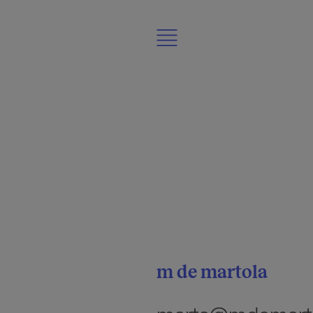
Home
Mis proyectos
Quién soy
Contacto
m de martola