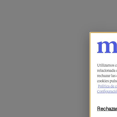
Utilizamos c
relacionada c
rechazar las
cookies puls
Política de 
Configuració
Rechaza